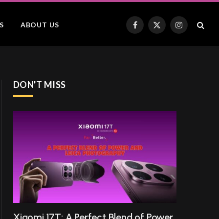
S
ABOUT US
Facebook
X
Instagram
(Twitter)
DON'T MISS
Xiaomi 17T: A Perfect Blend of Power