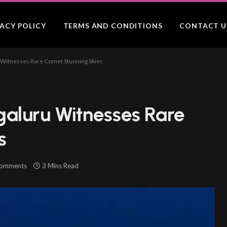
VACY POLICY
TERMS AND CONDITIONS
CONTACT U
Witnesses Rare Comet Stunning Skies
aluru Witnesses Rare
s
omments
3 Mins Read