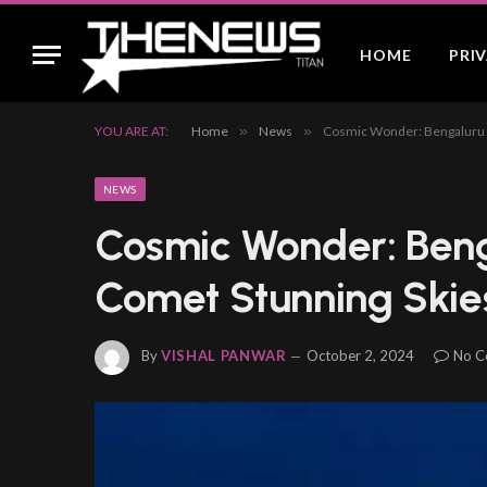
HOME
PRI
YOU ARE AT:
Home
»
News
»
Cosmic Wonder: Bengaluru 
NEWS
Cosmic Wonder: Beng
Comet Stunning Skie
By
VISHAL PANWAR
October 2, 2024
No C