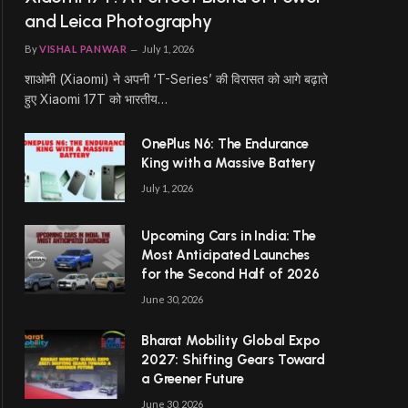
and Leica Photography
By
VISHAL PANWAR
July 1, 2026
शाओमी (Xiaomi) ने अपनी ‘T-Series’ की विरासत को आगे बढ़ाते
हुए Xiaomi 17T को भारतीय…
OnePlus N6: The Endurance
King with a Massive Battery
July 1, 2026
Upcoming Cars in India: The
Most Anticipated Launches
for the Second Half of 2026
June 30, 2026
Bharat Mobility Global Expo
2027: Shifting Gears Toward
a Greener Future
June 30, 2026