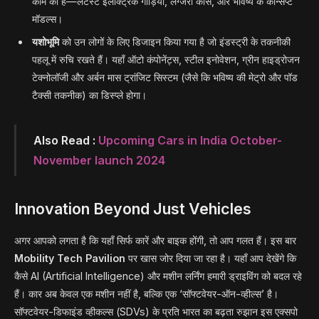
काम का है—लेटेस्ट इलेक्ट्रिक गाड़ियां, लग्जरी कार्स, और भविष्य के कॉन्सेप्ट
मॉडल्स।
यशोभूमि
को उन लोगों के लिए डिजाइन किया गया है जो इंडस्ट्री के तकनीकी
पहलू में रुचि रखते हैं। यहाँ ऑटो कंपोनेंट्स, स्टील इनोवेशन, ग्रीन हाइड्रोजन
टेक्नोलॉजी और अर्बन मास ट्रांजिट सिस्टम (जैसे कि भविष्य की मेट्रो और पॉड
टैक्सी तकनीक) का डिस्प्ले होगा।
Also Read :
Upcoming Cars in India October-
November launch 2024
Innovation Beyond Just Vehicles
अगर आपको लगता है कि यहाँ सिर्फ कारें और बाइक होंगी, तो आप गलत हैं। इस बार
Mobility Tech Pavilion
पर खास जोर दिया जा रहा है। यहाँ आप देखेंगे कि
कैसे AI (Artificial Intelligence) और मशीन लर्निंग हमारी ड्राइविंग को बदल रहे
हैं। कार अब केवल एक मशीन नहीं है, बल्कि एक ‘सॉफ्टवेयर-ऑन-व्हील्स’ है।
सॉफ्टवेयर-डिफाइंड व्हीकल्स (SDVs) के प्रति भारत का बढ़ता रुझान इस एक्सपो