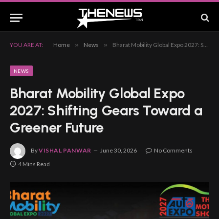
YOU ARE AT:
Home
»
News
»
Bharat Mobility Global Expo 2027: Shifting Gears Toward a Greener Future
NEWS
Bharat Mobility Global Expo
2027: Shifting Gears Toward a
Greener Future
By
VISHAL PANWAR
June 30, 2026
No Comments
4 Mins Read