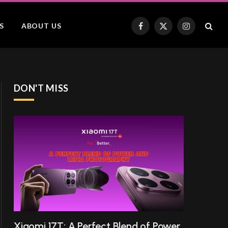
S
ABOUT US
Facebook
X
Instagram
(Twitter)
DON'T MISS
Xiaomi 17T: A Perfect Blend of Power