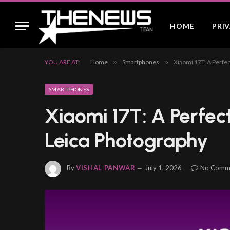
HOME
PRI
YOU ARE AT:
Home
»
Smartphones
»
Xiaomi 17T: A Perfe
SMARTPHONES
Xiaomi 17T: A Perfec
Leica Photography
By
VISHAL PANWAR
July 1, 2026
No Comm