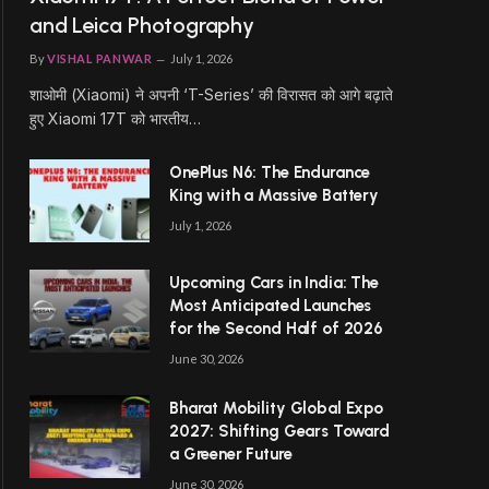
and Leica Photography
By
VISHAL PANWAR
July 1, 2026
शाओमी (Xiaomi) ने अपनी ‘T-Series’ की विरासत को आगे बढ़ाते
हुए Xiaomi 17T को भारतीय…
OnePlus N6: The Endurance
King with a Massive Battery
July 1, 2026
Upcoming Cars in India: The
Most Anticipated Launches
for the Second Half of 2026
June 30, 2026
Bharat Mobility Global Expo
2027: Shifting Gears Toward
a Greener Future
June 30, 2026