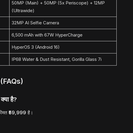
50MP (Main) + 50MP (5x Periscope) + 12MP
(Ultrawide)
32MP AI Selfie Camera
6,500 mAh with 67W HyperCharge
HyperOS 3 (Android 16)
IP68 Water & Dust Resistant, Gorilla Glass 7i
 (FAQs)
्या है?
कीमत
₹59,999
है।